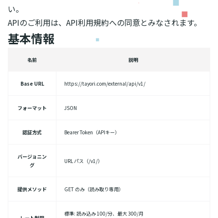
い。
APIのご利用は、API利用規約への同意とみなされます。
基本情報
名前
説明
Base URL
https://tayori.com/external/api/v1/
フォーマット
JSON
認証方式
Bearer Token（APIキー）
バージョニン
URL パス（/v1/）
グ
提供メソッド
GET のみ（読み取り専用）
標準: 読み込み 100/分、最大 300/月
レート制限